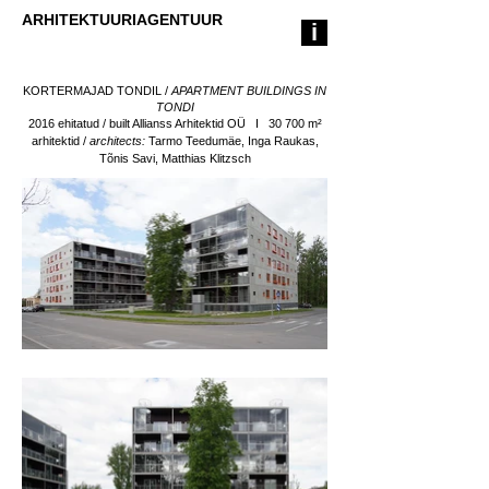
ARHITEKTUURIAGENTUUR
i
KORTERMAJAD TONDIL /
APART
MENT BUILDINGS IN
TONDI
2016 ehitatud / built Allianss Arhitektid OÜ
I 30 700 m²
arhitektid /
architects:
Tarmo Teedumäe, Inga Raukas,
Tõnis Savi, Matthias Klitzsch