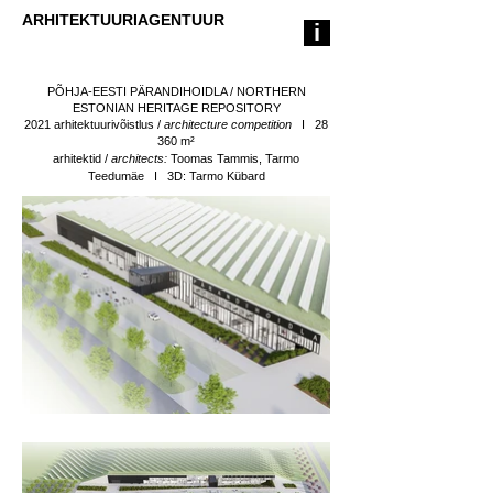
ARHITEKTUURIAGENTUUR
i
PÕHJA-EESTI PÄRANDIHOIDLA / NORTHERN
ESTONIAN HERITAGE REPOSITORY
2021
arhitektuurivõistlus /
architecture competition
I 28
360
m²
arhitektid /
architects:
Toomas Tammis, Tarmo
Teedumäe I 3D: Tarmo Kübard