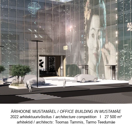
ÄRIHOONE MUSTAMÄEL /
OFFICE BUILDING IN MUSTAMÄE
e.jpg
2022 arhitektuurivõistlus /
architecture competition
I 27 500 m²
arhitektid /
architects
:
Toomas Tammis, Tarmo Teedumäe